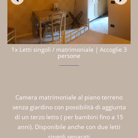
1x Letti singoli / matrimoniale
|
Accoglie 3
persone
Camera matrimoniale al piano terreno
senza giardino con possibilità di aggiunta
di un terzo letto ( per bambini fino a 15
anni). Disponibile anche con due letti
singoli separati