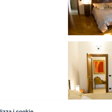
oppio
|
1 x Divano letto
ersone.
piano.
nto
ilizza i cookie