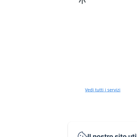
Vista giardino
Accoglie 6 persone
80 m2
2 x Letto d
Appartamento Superior da 6 p
Fornito di 2 camere al primo 
Dotazioni dell'appartame
TV
Wifi
Appendiabiti
Ferro da stiro
Vedi tutti i servizi
Il nostro sito ut